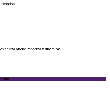
tu emoción
sos de una oficina moderna y dinámica:
c aquí