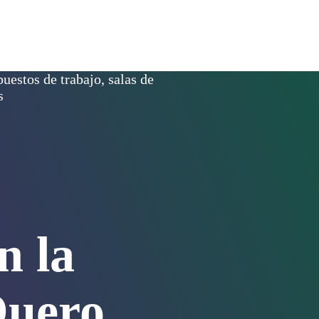
uestos de trabajo, salas de
s
n la
Duero