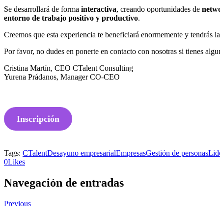
Se desarrollará de forma
interactiva
, creando oportunidades de
netw
entorno de trabajo positivo y productivo
.
Creemos que esta experiencia te beneficiará enormemente y tendrás la 
Por favor, no dudes en ponerte en contacto con nosotras si tienes al
Cristina Martín, CEO CTalent Consulting
Yurena Prádanos, Manager CO-CEO
Inscripción
Tags:
CTalent
Desayuno empresarial
Empresas
Gestión de personas
Lid
0
Likes
Navegación de entradas
Previous