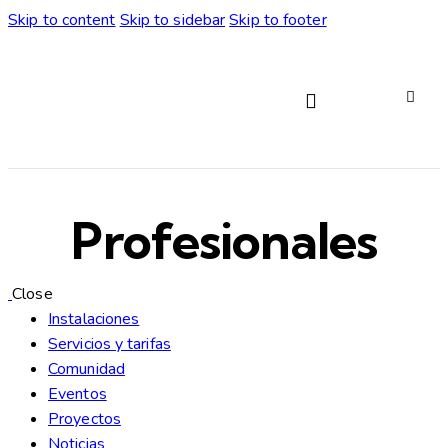
Skip to content
Skip to sidebar
Skip to footer
Servicios y tarifas
Profesionales
Close
Instalaciones
Servicios y tarifas
Comunidad
Eventos
Proyectos
Noticias