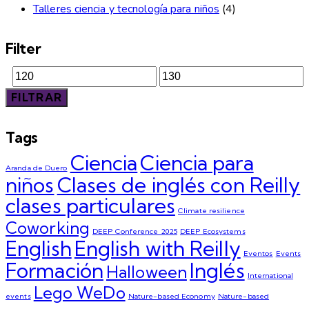
Talleres ciencia y tecnología para niños
(4)
Filter
FILTRAR
Tags
Ciencia
Ciencia para
Aranda de Duero
niños
Clases de inglés con Reilly
clases particulares
Climate resilience
Coworking
DEEP Conference 2025
DEEP Ecosystems
English
English with Reilly
Eventos
Events
Formación
Inglés
Halloween
International
Lego WeDo
events
Nature-based Economy
Nature-based