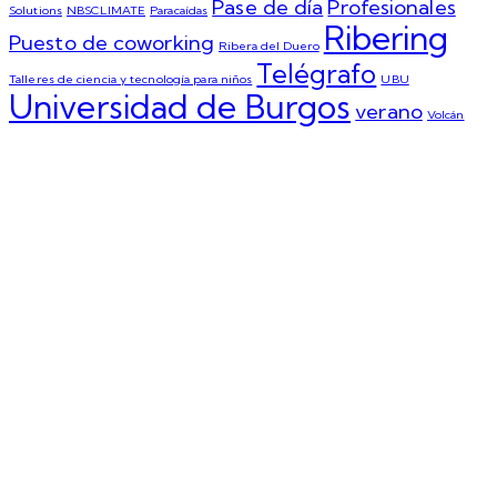
Pase de día
Profesionales
Solutions
NBSCLIMATE
Paracaídas
Ribering
Puesto de coworking
Ribera del Duero
Telégrafo
Talleres de ciencia y tecnología para niños
UBU
Universidad de Burgos
verano
Volcán