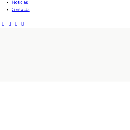
Noticias
Contacta
It seems we can't find what you're
looking for.