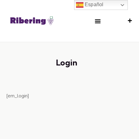
Español
Login
[em_login]