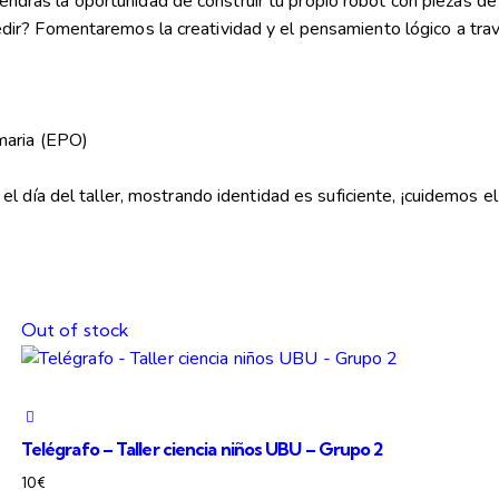
 Tendrás la oportunidad de construir tu propio robot con piezas d
ir? Fomentaremos la creatividad y el pensamiento lógico a tra
maria (EPO)
 el día del taller, mostrando identidad es suficiente, ¡cuidemos 
Out of stock
Telégrafo – Taller ciencia niños UBU – Grupo 2
10
€