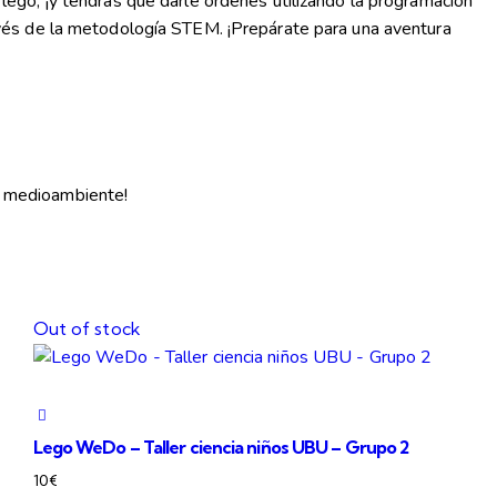
e lego, ¡y tendrás que darle órdenes utilizando la programación
vés de la metodología STEM. ¡Prepárate para una aventura
el medioambiente!
Out of stock
Lego WeDo – Taller ciencia niños UBU – Grupo 2
10
€