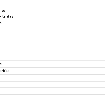
ones
y tarifas
ad
s
arifas