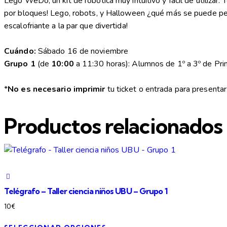
Lego WeDo, un kit de robótica muy intuitivo y fácil de utilizar.
por bloques! Lego, robots, y Halloween ¿qué más se puede ped
escalofriante a la par que divertida!
Cuándo:
Sábado 16 de noviembre
Grupo 1
(de
10:00
a 11:30 horas): Alumnos de 1º a 3º de Pri
*
No es necesario imprimir
tu ticket o entrada para presentar
Productos relacionados
Telégrafo – Taller ciencia niños UBU – Grupo 1
10
€