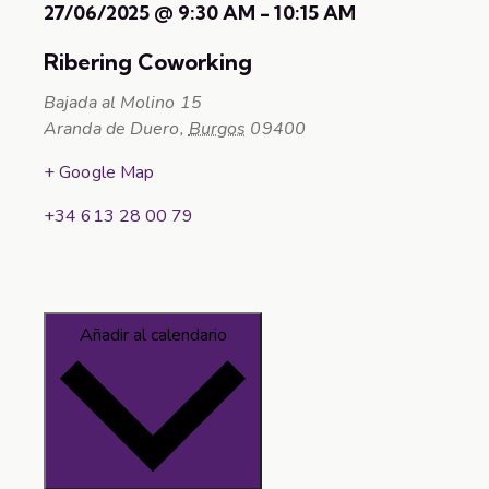
27/06/2025
@
9:30 AM
-
10:15 AM
Ribering Coworking
Bajada al Molino 15
Aranda de Duero
,
Burgos
09400
+ Google Map
+34 613 28 00 79
Añadir al calendario