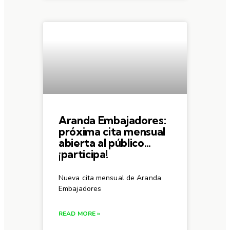
Aranda Embajadores:
próxima cita mensual
abierta al público…
¡participa!
Nueva cita mensual de Aranda
Embajadores
READ MORE »