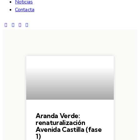
Noticias
Contacta
Aranda Verde:
renaturalización
Avenida Castilla (fase
1)