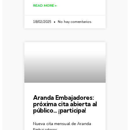
READ MORE »
18/02/2025
No hay comentarios
Aranda Embajadores:
próxima cita abierta al
público… ¡participa!
Nueva cita mensual de Aranda
Embajadores