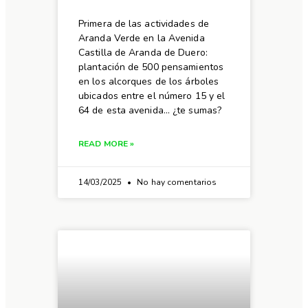
Primera de las actividades de
Aranda Verde en la Avenida
Castilla de Aranda de Duero:
plantación de 500 pensamientos
en los alcorques de los árboles
ubicados entre el número 15 y el
64 de esta avenida… ¿te sumas?
READ MORE »
14/03/2025
No hay comentarios